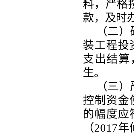
料，严格
款，及时
（
二
）
装工程
投
支出结算
生。
（
三
）
控制资
金
的幅度应
（
2017
年