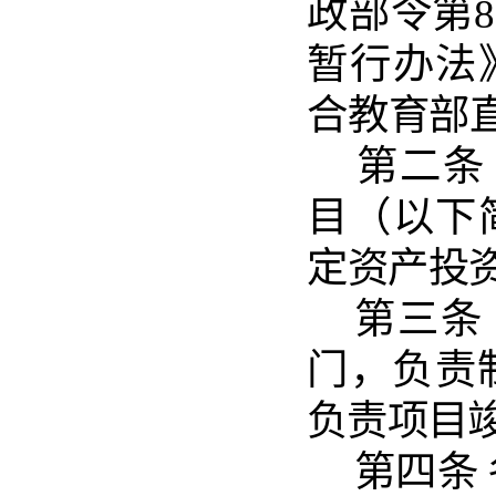
政部令第
8
暂行办法
合教育部
第
二
条
目
（
以下
定资产投
第三
条
门
，负责
负责项目
第四
条