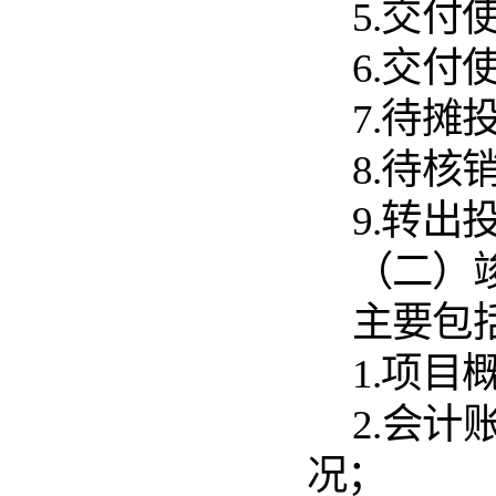
5.交付
6.交
7.待摊
8.待
9.转出
（二）
主要包
1.项目
2.会
况；