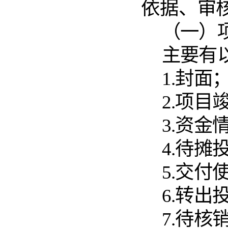
依据、审
（一）
主要有
1.封面
2.项
3.资
4.待
5.交
6.转
7.待