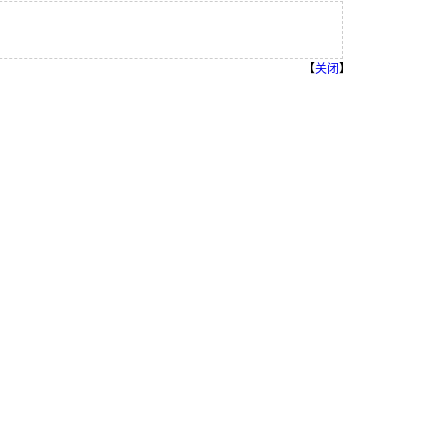
【
关闭
】