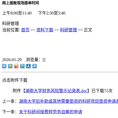
网上报账现场接单时间
上午8:00至11:40 下午2:30至5:40
科研管理
当前位置:
首页
>>
资料下载
>>
科研管理
>> 正文
2026-01-29 浏览量：[
]
点击附件下载
附件【
湖南大学财务风险警示记录表.doc
】已下载
71
次
上一条：
湖南大学后补助或其他需要垫资的科研项目垫资申请
下一条：
关于科研间接费转劳务自筹的申请